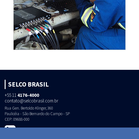
SELCO BRASIL
+55 11
4176-4000
contato@selcobrasil.com.br
Rua Gen. Bertoldo Klinger, 360
Paulicéia - São Bernardo do Campo - SP
CEP: 09688-000