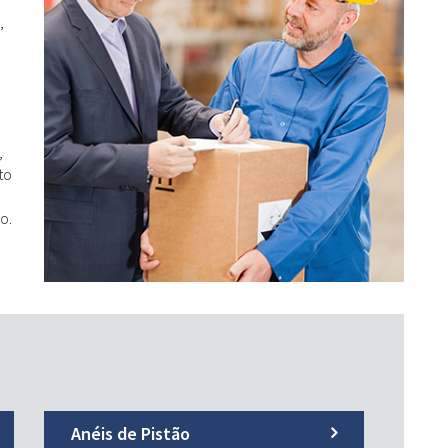
,
,
to
o.
Anéis de Pistão