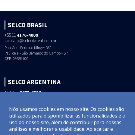
SELCO BRASIL
+55 11
4176-4000
contato@selcobrasil.com.br
Rua Gen. Bertoldo Klinger, 360
Paulicéia - São Bernardo do Campo - SP
CEP: 09688-000
SELCO ARGENTINA
+54 9 11
3483-4587
selar@selcobrasil.com.br
Condominio Industrial NOGALIS, Modulo 47
Nós usamos cookies em nosso site. Os cookies são
Calle La Noria N48, Pavon
utilizados ​​para disponibilizar as funcionalidades e o
Exaltacion de la Cruz - Buenos Aires
(Interseccion de las rutas N6 y N8)
uso do nosso site, além de contribuir para nossas
análises e melhorar a usabilidade. Ao aceitar e